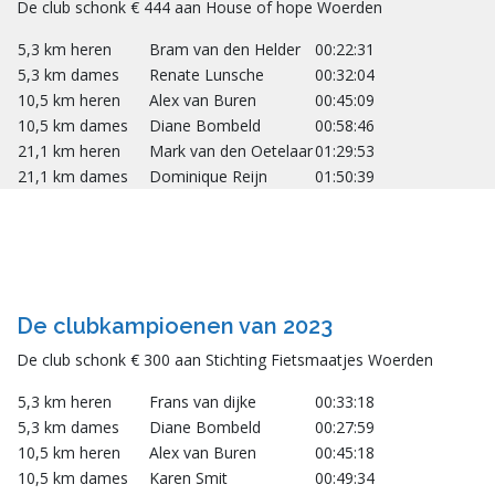
De club schonk € 444 aan House of hope Woerden
5,3 km heren
Bram van den Helder
00:22:31
5,3 km dames
Renate Lunsche
00:32:04
10,5 km heren
Alex van Buren
00:45:09
10,5 km dames
Diane Bombeld
00:58:46
21,1 km heren
Mark van den Oetelaar
01:29:53
21,1 km dames
Dominique Reijn
01:50:39
De clubkampioenen van 2023
De club schonk € 300 aan Stichting Fietsmaatjes Woerden
5,3 km heren
Frans van dijke
00:33:18
5,3 km dames
Diane Bombeld
00:27:59
10,5 km heren
Alex van Buren
00:45:18
10,5 km dames
Karen Smit
00:49:34