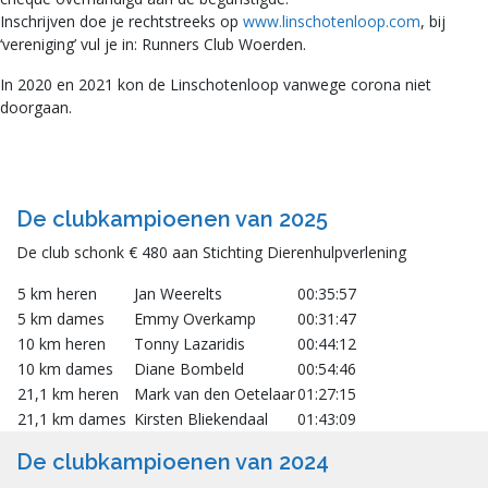
Inschrijven doe je rechtstreeks op
www.linschotenloop.com
, bij
‘vereniging’ vul je in: Runners Club Woerden.
In 2020 en 2021 kon de Linschotenloop vanwege corona niet
doorgaan.
De clubkampioenen van 2025
De club schonk € 480 aan Stichting Dierenhulpverlening
5 km heren
Jan Weerelts
00:35:57
5 km dames
Emmy Overkamp
00:31:47
10 km heren
Tonny Lazaridis
00:44:12
10 km dames
Diane Bombeld
00:54:46
21,1 km heren
Mark van den Oetelaar
01:27:15
21,1 km dames
Kirsten Bliekendaal
01:43:09
De clubkampioenen van 2024