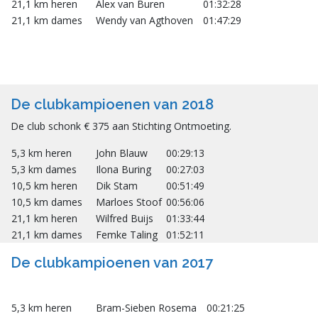
21,1 km heren
Alex van Buren
01:32:28
21,1 km dames
Wendy van Agthoven
01:47:29
De clubkampioenen van 2018
De club schonk € 375 aan Stichting Ontmoeting.
5,3 km heren
John Blauw
00:29:13
5,3 km dames
Ilona Buring
00:27:03
10,5 km heren
Dik Stam
00:51:49
10,5 km dames
Marloes Stoof
00:56:06
21,1 km heren
Wilfred Buijs
01:33:44
21,1 km dames
Femke Taling
01:52:11
De clubkampioenen van 2017
5,3 km heren
Bram-Sieben Rosema
00:21:25