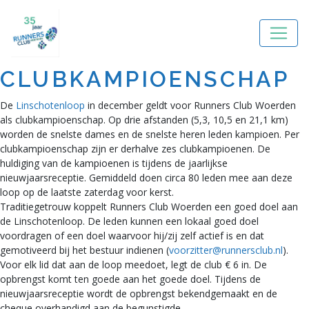
CLUBKAMPIOENSCHAP
De
Linschotenloop
in december geldt voor Runners Club Woerden
als clubkampioenschap. Op drie afstanden (5,3, 10,5 en 21,1 km)
worden de snelste dames en de snelste heren leden kampioen. Per
clubkampioenschap zijn er derhalve zes clubkampioenen. De
huldiging van de kampioenen is tijdens de jaarlijkse
nieuwjaarsreceptie. Gemiddeld doen circa 80 leden mee aan deze
loop op de laatste zaterdag voor kerst.
Traditiegetrouw koppelt Runners Club Woerden een goed doel aan
de Linschotenloop. De leden kunnen een lokaal goed doel
voordragen of een doel waarvoor hij/zij zelf actief is en dat
gemotiveerd bij het bestuur indienen (
voorzitter@runnersclub.nl
).
Voor elk lid dat aan de loop meedoet, legt de club € 6 in. De
opbrengst komt ten goede aan het goede doel. Tijdens de
nieuwjaarsreceptie wordt de opbrengst bekendgemaakt en de
cheque overhandigd aan de begunstigde.