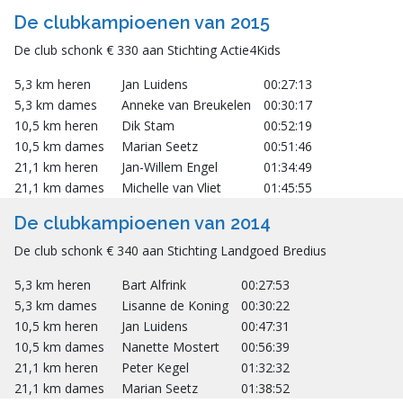
De clubkampioenen van 2015
De club schonk € 330 aan Stichting Actie4Kids
5,3 km heren
Jan Luidens
00:27:13
5,3 km dames
Anneke van Breukelen
00:30:17
10,5 km heren
Dik Stam
00:52:19
10,5 km dames
Marian Seetz
00:51:46
21,1 km heren
Jan-Willem Engel
01:34:49
21,1 km dames
Michelle van Vliet
01:45:55
De clubkampioenen van 2014
De club schonk € 340 aan Stichting Landgoed Bredius
5,3 km heren
Bart Alfrink
00:27:53
5,3 km dames
Lisanne de Koning
00:30:22
10,5 km heren
Jan Luidens
00:47:31
10,5 km dames
Nanette Mostert
00:56:39
21,1 km heren
Peter Kegel
01:32:32
21,1 km dames
Marian Seetz
01:38:52