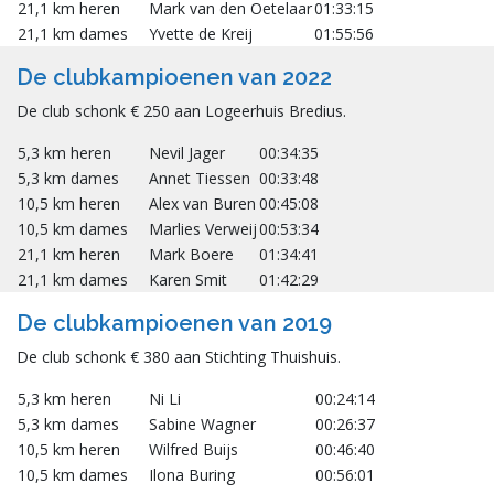
21,1 km heren
Mark van den Oetelaar
01:33:15
21,1 km dames
Yvette de Kreij
01:55:56
De clubkampioenen van 2022
De club schonk € 250 aan Logeerhuis Bredius.
5,3 km heren
Nevil Jager
00:34:35
5,3 km dames
Annet Tiessen
00:33:48
10,5 km heren
Alex van Buren
00:45:08
10,5 km dames
Marlies Verweij
00:53:34
21,1 km heren
Mark Boere
01:34:41
21,1 km dames
Karen Smit
01:42:29
De clubkampioenen van 2019
De club schonk € 380 aan Stichting Thuishuis.
5,3 km heren
Ni Li
00:24:14
5,3 km dames
Sabine Wagner
00:26:37
10,5 km heren
Wilfred Buijs
00:46:40
10,5 km dames
Ilona Buring
00:56:01